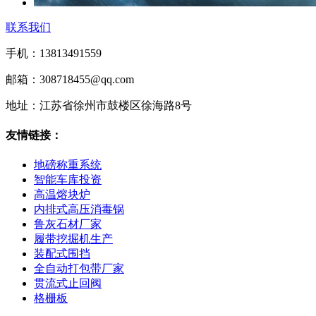
联系我们
手机：13813491559
邮箱：308718455@qq.com
地址：江苏省徐州市鼓楼区徐海路8号
友情链接：
地磅称重系统
智能车库投资
高温熔块炉
内排式高压消毒锅
鲁灰石材厂家
履带挖掘机生产
装配式围挡
全自动打包带厂家
贯流式止回阀
格栅板